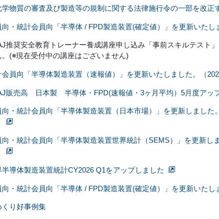
化学物質の審査及び製造等の規制に関する法律施行令の一部を改正
向・統計会員向「半導体 / FPD製造装置(確定値）」を更新いたしま
EAJ推奨安全教育トレーナー養成講座申し込み「事前スキルテスト」
ん。(※現在受付中の講座はございません)
計会員向「半導体製造装置（速報値）」を更新いたしました。（2026/
EAJ販売高 日本製 半導体・FPD(速報値・3ヶ月平均）5月度アッ
向・統計会員向「半導体製造装置（日本市場）」を更新しました。2025/
）
向・統計会員向「半導体製造装置世界統計（SEMS）」を更新しました。20
）
半導体製造装置統計CY2026 Q1をアップしました
向・統計会員向「半導体 / FPD製造装置(確定値）」を更新いたしま
めくり好事例集