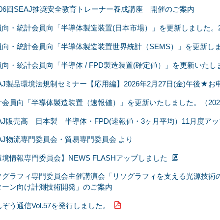
106回SEAJ推奨安全教育トレーナー養成講座 開催のご案内
員向・統計会員向「半導体製造装置(日本市場）」を更新しました。202
員向・統計会員向「半導体製造装置世界統計（SEMS）」を更新しました
向・統計会員向「半導体 / FPD製造装置(確定値）」を更新いたしまし
EAJ製品環境法規制セミナー【応用編】2026年2月27日(金)午後★
計会員向「半導体製造装置（速報値）」を更新いたしました。（2025
EAJ販売高 日本製 半導体・FPD(速報値・3ヶ月平均）11月度ア
EAJ物流専門委員会・貿易専門委員会 より
環境情報専門委員会】NEWS FLASHアップしました
ソグラフィ専門委員会主催講演会「リソグラフィを支える光源技術
ターン向け計測技術開発」のご案内
ぞう通信Vol.57を発行しました。