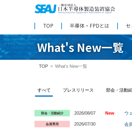
TOP
半導体・FPDとは
セ
What's New一覧
TOP
What's New一覧
すべて
プレスリリース
部会・活動
2026/08/07
New
ウ
部会・活動紹介
2026/07/30
会
会員専用