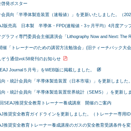
全啓発ポスター
計会員向「半導体製造装置（速報値）」を更新いたしました。（2026/
EAJ販売高 日本製 半導体・FPD(速報値・3ヶ月平均）4月度アッ
グラフィ専門委員会主催講演会「Lithography Now and Next: The Roadm
/4開催「トレーナーのための講習方法勉強会」(旧ティーチバック大会
ぞう通信vol.58発刊のお知らせ
EAJ Journal５月号」をWEB版に掲載しました。
員向・統計会員向「半導体製造装置（日本市場）」を更新しました。202
員向・統計会員向「半導体製造装置世界統計（SEMS）」を更新しました。
08回SEAJ推奨安全教育トレーナー養成講座 開催のご案内
EAJ推奨安全教育ガイドラインを更新しました。（トレーナー専用ID
EAJ推奨安全教育トレーナー養成講座のガスの安全教育受講条件を