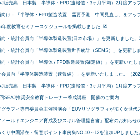
EAJ販売高 日本製 半導体・FPD(速報値・3ヶ月平均）2月度アッ
員向け：『半導体・FPD製造装置 需要予測 中間見直し』をアッ
026年度教育セミナースケジュールを掲載しました
員向・統計会員向「半導体製造装置(日本市場）」を更新しました。202
員向・統計会員向「半導体製造装置世界統計（SEMS）」を更新しました
向・統計会員向「半導体 / FPD製造装置(確定値）」を更新いたしま
計会員向「半導体製造装置（速報値）」を更新いたしました。（2026
EAJ販売高 日本製 半導体・FPD(速報値・3ヶ月平均）1月度アッ
07回SEAJ推奨安全教育トレーナー養成講座 開催のご案内
ソグラフィ専門委員会主催講演会「EUVリソグラフィが拓く次世代
フィールドエンジニア育成及びスキル管理提言書」配布のお知らせ(※
めくり中国滞在・留意ポイント事例集NO.10～12を追加UPしました。